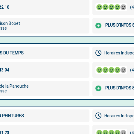
(4
uison Bobet
PLUS D'INFOS 
asse
S DU TEMPS
Horaires Indisp
(4
de la Panouche
PLUS D'INFOS 
asse
R PEINTURES
Horaires Indisp
(4