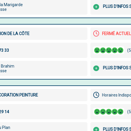
 la Marigarde
PLUS D'INFOS 
asse
ION DE LA CÔTE
FERMÉ ACTUE
(5
i Brahim
PLUS D'INFOS 
asse
CORATION PEINTURE
Horaires Indisp
(5
u Plan
PLUS D'INFOS 