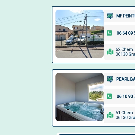
MF PEINT
62 Chem.
06130 Gr
PEARL B
51 Chem.
06130 Gr