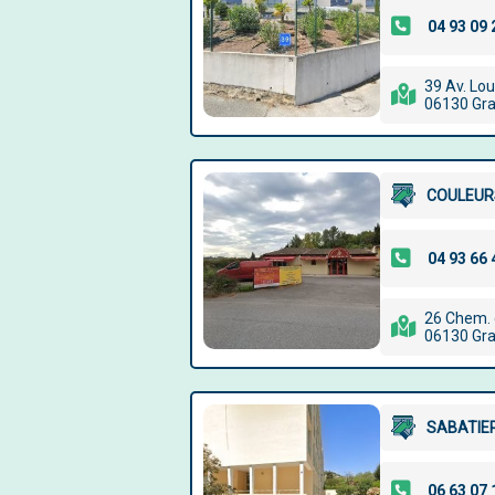
39 Av. Lo
06130 Gr
COULEUR
26 Chem. 
06130 Gr
SABATIE