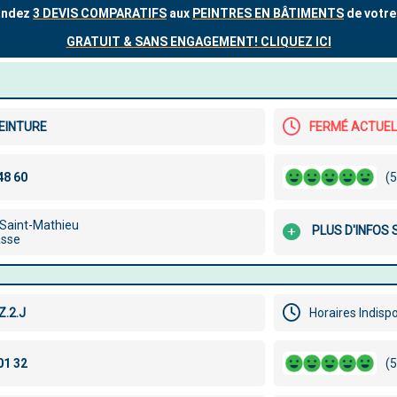
EINTURE
FERMÉ ACTUE
(5
 Saint-Mathieu
PLUS D'INFOS 
asse
.2.J
Horaires Indisp
(5