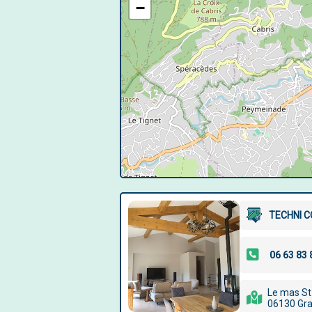
−
TECHNI 
Le mas St 
06130 Gr