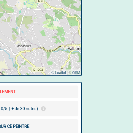
© Leaflet
|
©
OSM
LLEMENT
.0/5
|
+ de 30 notes)
SUR CE PEINTRE