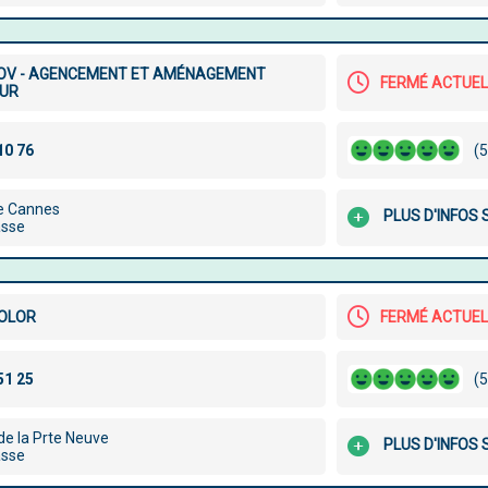
OV - AGENCEMENT ET AMÉNAGEMENT
FERMÉ ACTUE
EUR
(5
e Cannes
PLUS D'INFOS 
asse
COLOR
FERMÉ ACTUE
(5
de la Prte Neuve
PLUS D'INFOS 
asse