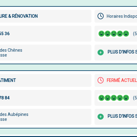
URE & RÉNOVATION
Horaires Indisp
(5
 des Chênes
PLUS D'INFOS 
asse
ATIMENT
FERMÉ ACTUE
(5
 des Aubépines
PLUS D'INFOS 
asse