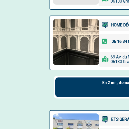
06130 Gr
HOME DÉ
69 Av. du
06130 Gr
ETS GER