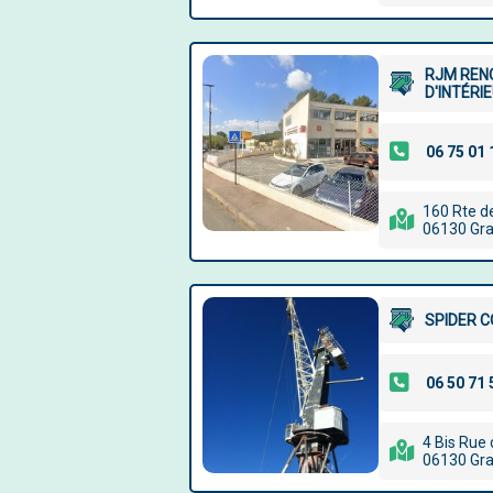
RJM REN
D'INTÉRI
160 Rte d
06130 Gr
SPIDER 
4 Bis Rue 
06130 Gr