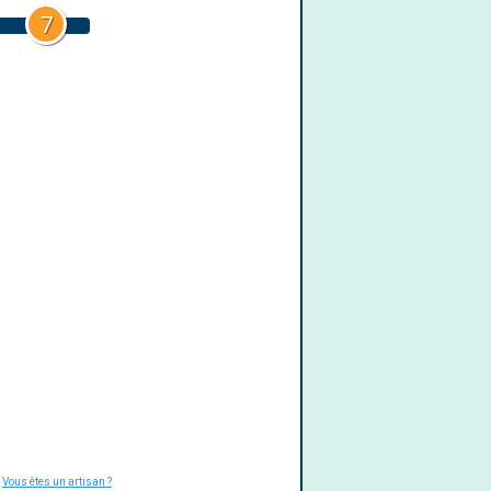
7
-
Vous êtes un artisan ?