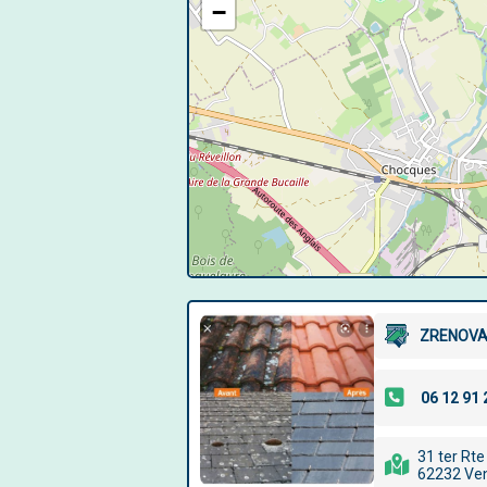
−
ZRENOVA
31 ter Rt
62232 Ven