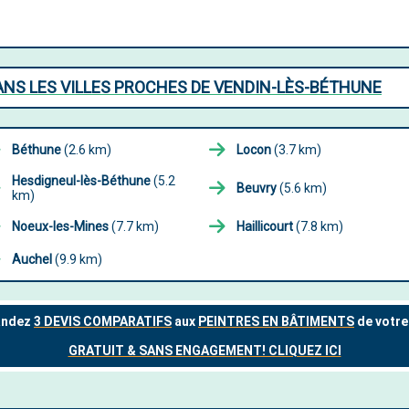
ANS LES VILLES PROCHES DE VENDIN-LÈS-BÉTHUNE
Béthune
(2.6 km)
Locon
(3.7 km)
Hesdigneul-lès-Béthune
(5.2
Beuvry
(5.6 km)
km)
Noeux-les-Mines
(7.7 km)
Haillicourt
(7.8 km)
Auchel
(9.9 km)