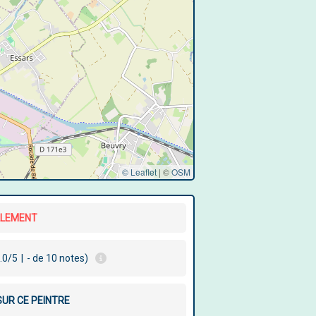
© Leaflet
|
©
OSM
LLEMENT
.0/5
|
- de 10 notes)
SUR CE PEINTRE